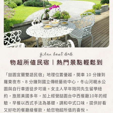
Yilan best B&B
物超所值民宿｜熱門景點輕鬆到
「喆園宜蘭雙語民宿」地理位置優越，開車 10 分鐘到
羅東夜市、8 分鐘到國立傳統藝術中心，冬山河親水公
園與自行車道徒步可達。女主人早年陪同先生留學紐
約，旅居美國多年，加上經營喆園台中西餐廳10年的經
驗，早餐以西式手法為基礎，調和中式口味，提供好看
又好吃的餐廳級餐飲，給您物超所值的喜悅。