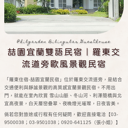
Philgarden Bilingular Guesthouse
喆園宜蘭雙語民宿｜羅東交
流道旁歐風景觀民宿
「羅東住宿-喆園宜蘭民宿」位於羅東交流道旁，是結合
交通便利與靜謐景觀的高質感宜蘭景觀民宿。不用出
門，就能在室內欣賞 雪山山脈、冬山河、利澤簡橋與北
宜高夜景，白天層巒疊翠、夜晚燈光璀璨，日夜皆美。
倘若您對旅途或行程有任何疑問，歡迎直接電洽【03-
9500038；03-9501038；0920-641125（張小姐）】