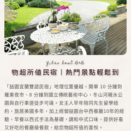
Yilan best B&B
物超所值民宿｜熱門景點輕鬆到
「喆園宜蘭雙語民宿」地理位置優越，開車 10 分鐘到
羅東夜市、8 分鐘到國立傳統藝術中心，冬山河親水公
園與自行車道徒步可達。女主人早年陪同先生留學紐
約，旅居美國多年，加上經營喆園台中西餐廳10年的經
驗，早餐以西式手法為基礎，調和中式口味，提供好看
又好吃的餐廳級餐飲，給您物超所值的喜悅。