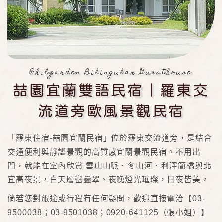
Philgarden Bilingular Guesthouse
喆園宜蘭雙語民宿｜羅東交
流道旁歐風景觀民宿
「羅東住宿-喆園宜蘭民宿」位於羅東交流道旁，是結合
交通便利與靜謐景觀的高質感宜蘭景觀民宿。不用出
門，就能在室內欣賞 雪山山脈、冬山河、利澤簡橋與北
宜高夜景，白天層巒疊翠、夜晚燈光璀璨，日夜皆美。
倘若您對旅途或行程有任何疑問，歡迎直接電洽【03-
9500038；03-9501038；0920-641125（張小姐）】