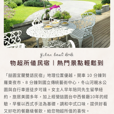
Yilan best B&B
物超所值民宿｜熱門景點輕鬆到
「喆園宜蘭雙語民宿」地理位置優越，開車 10 分鐘到
羅東夜市、8 分鐘到國立傳統藝術中心，冬山河親水公
園與自行車道徒步可達。女主人早年陪同先生留學紐
約，旅居美國多年，加上經營喆園台中西餐廳10年的經
驗，早餐以西式手法為基礎，調和中式口味，提供好看
又好吃的餐廳級餐飲，給您物超所值的喜悅。