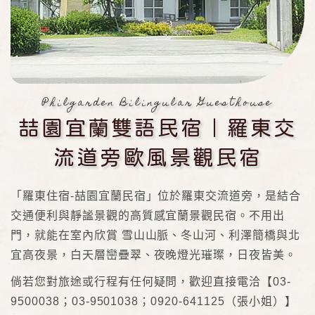
Philgarden Bilingular Guesthouse
喆園宜蘭雙語民宿｜羅東交
流道旁歐風景觀民宿
「羅東住宿-喆園宜蘭民宿」位於羅東交流道旁，是結合
交通便利與靜謐景觀的高質感宜蘭景觀民宿。不用出
門，就能在室內欣賞 雪山山脈、冬山河、利澤簡橋與北
宜高夜景，白天層巒疊翠、夜晚燈光璀璨，日夜皆美。
倘若您對旅途或行程有任何疑問，歡迎直接電洽【03-
9500038；03-9501038；0920-641125（張小姐）】